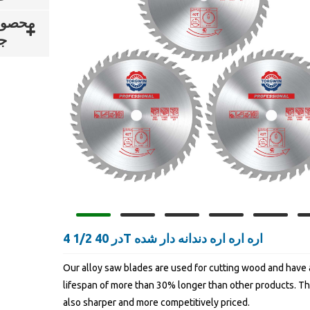
محصول
ج
4 1/2 در 40T اره اره اره دندانه دار شده
Our alloy saw blades are used for cutting wood and have 
lifespan of more than 30% longer than other products. Th
also sharper and more competitively priced.