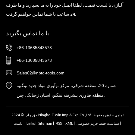
آلیاژی یا لیست قیمت، لطفا ایمیل خود را به ما بسپارید و ما ظرف
24 ساعت با شما تماس خواهیم گرفت.
با ما تماس بگیرید
+86-13685843573
+86-13685843573
Sales02@nbtg-tools.com
شماره 20، منطقه شرقی، مرکز نوآوری مواد جدید نینگبو،
منطقه فناوری پیشرفته نینگبو، استان ژجیانگ، چین.
حق چاپ © 2024 Ningbo T-Win Imp.& Exp Co.,Ltd. تمامی حقوق محفوظ
|
سیاست حفظ حریم خصوصی
|
XML
|
RSS
|
Sitemap
|
Links
است.