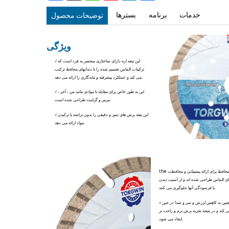
خدمات
برنامه
بسترها
توضیحات محصول
ویژگی
√ این تیغه اره دارای ساختاری منحصر به فرد است که
ترکیبات الماس تقسیم شده را با دندانهای محافظ ترکیب
می کند و عملکرد پیشرفته و ماندگاری را ارائه می دهد.
√ این به طور خاص برای مقابله با موادی مانند بتن ، آجر ،
مرمر و گرانیت طراحی شده است.
√ این تیغه برش های تمیز و دقیقی را بدون تراشه یا ترکیدن
مواد ارائه می دهد.
the دندان های محافظ برای ارائه پشتیبانی و محافظت
ای الماس طراحی شده اند و از آسیب دیدن
یا فرسودگی آنها جلوگیری می کنند.
√ این دندان همچنین به کاهش لرزش و سر و صدا در حین
ند و در نتیجه تجربه برش نرم و راحت تر
ایجاد می شود.