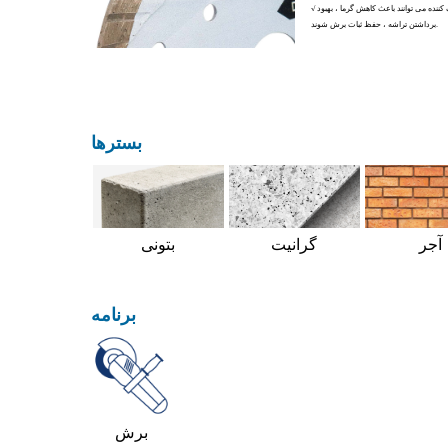
√ سوراخ های خنک کننده می توانند باعث کاهش گرما ، بهبود
برداشتن تراشه ، حفظ ثبات برش شوند.
بسترها
گرانیت
بتونی
آجر
برنامه
برش