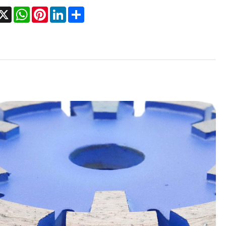
acebook
X
WhatsApp
Pinterest
LinkedIn
Share