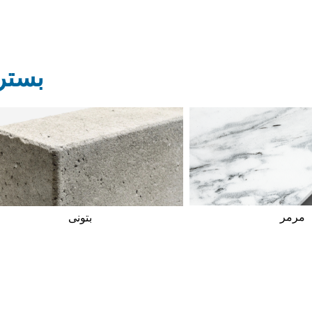
بستر
مرمر
بتونی