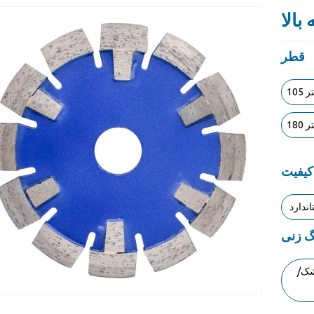
بالا
قطر
تر
تر
کیفیت
اندارد
 زنی
ک/