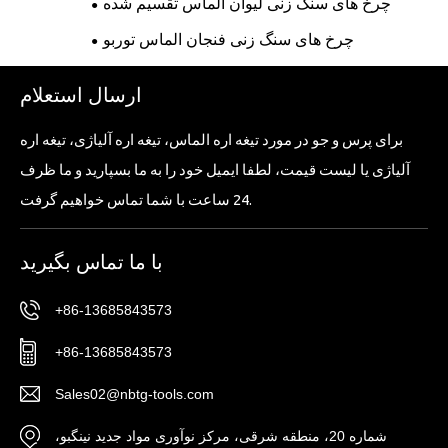
چرخ های سنگ زنی لیوان الماس تقسیم شده
چرخ های سنگ زنی فنجان الماس توربو
ارسال استعلام
برای پرس و جو در مورد تیغه اره الماس، تیغه اره آلیاژی، تیغه اره
آلیاژی یا لیست قیمت، لطفا ایمیل خود را به ما بسپارید و ما ظرف
24 ساعت با شما تماس خواهیم گرفت.
با ما تماس بگیرید
+86-13685843573
+86-13685843573
Sales02@nbtg-tools.com
شماره 20، منطقه شرقی، مرکز نوآوری مواد جدید نینگبو،