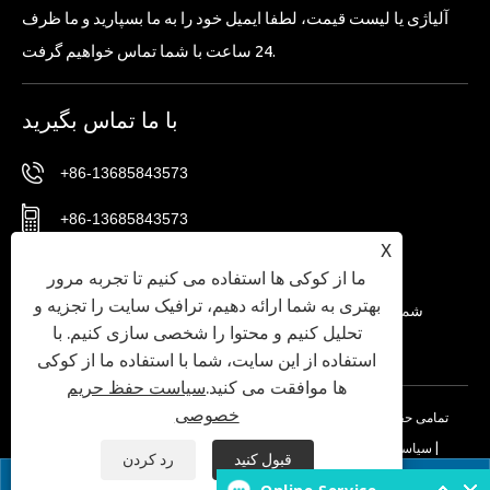
آلیاژی یا لیست قیمت، لطفا ایمیل خود را به ما بسپارید و ما ظرف
24 ساعت با شما تماس خواهیم گرفت.
با ما تماس بگیرید
+86-13685843573
+86-13685843573
X
Sales02@nbtg-tools.com
ما از کوکی ها استفاده می کنیم تا تجربه مرور
بهتری به شما ارائه دهیم، ترافیک سایت را تجزیه و
شماره 20، منطقه شرقی، مرکز نوآوری مواد جدید نینگبو،
تحلیل کنیم و محتوا را شخصی سازی کنیم. با
منطقه فناوری پیشرفته نینگبو، استان ژجیانگ، چین.
استفاده از این سایت، شما با استفاده ما از کوکی
ها موافقت می کنید.
سیاست حفظ حریم
خصوصی
حق چاپ © 2024 Ningbo T-Win Imp.& Exp Co.,Ltd. تمامی حقوق محفوظ
|
سیاست حفظ حریم خصوصی
|
XML
|
RSS
|
Sitemap
|
Links
است.
قبول کنید
رد کردن