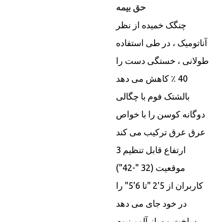
حق بیمه
چنگک خمیده از نظر
آناتومیک ، در طی استفاده
طولانی ، خستگی دست را
40 ٪ کاهش می دهد
بالشتک فوم با چگالی
دوگانه کوسن را با خواص
عرق عرق ترکیب می کند
ارتفاع قابل تنظیم 3
موقعیت (32 "-42")
کاربران از 5'2 "تا 6'5" را
در خود جای می دهد
ساخت و ساز آلومینیوم