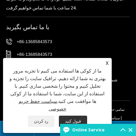
24 ساعت با شما تماس خواهیم گرفت.
با ما تماس بگیرید
+86-13685843573
+86-13685843573
X
Sales02@nbtg-tools.com
ما از کوکی ها استفاده می کنیم تا تجربه مرور
بهتری به شما ارائه دهیم، ترافیک سایت را تجزیه و
شماره 20، منطقه شرقی، مرکز نوآوری مواد جدید نینگبو،
تحلیل کنیم و محتوا را شخصی سازی کنیم. با
منطقه فناوری پیشرفته نینگبو، استان ژجیانگ، چین.
استفاده از این سایت، شما با استفاده ما از کوکی
ها موافقت می کنید.
سیاست حفظ حریم
خصوصی
حق چاپ © 2024 Ningbo T-Win Imp.& Exp Co.,Ltd. تمامی حقوق محفوظ
|
سیاست حفظ حریم خصوصی
|
XML
|
RSS
|
Sitemap
|
Links
است.
قبول کنید
رد کردن


Online Service

