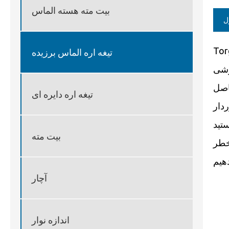
بیت مته هسته الماس
ل
ی از تولید کنندگان پیشرو و تأمین کنندگان تیغه اره
تیغه اره الماس برزیده
وشی
اصل
تیغه اره دایره ای
ردار
ه اره
بیت مته
خطر
آچار
اندازه نوار