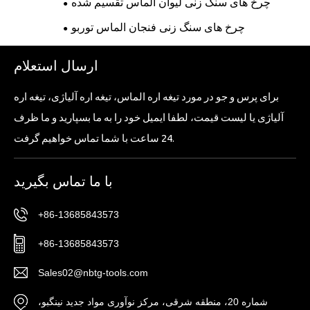
چرخ های سنگ زنی لیوان الماس تقسیم شده
چرخ های سنگ زنی فنجان الماس توربو
ارسال استعلام
برای پرس و جو در مورد تیغه اره الماس، تیغه اره آلیاژی، تیغه اره
آلیاژی یا لیست قیمت، لطفا ایمیل خود را به ما بسپارید و ما ظرف
24 ساعت با شما تماس خواهیم گرفت.
با ما تماس بگیرید
+86-13685843573
+86-13685843573
Sales02@nbtg-tools.com
شماره 20، منطقه شرقی، مرکز نوآوری مواد جدید نینگبو،