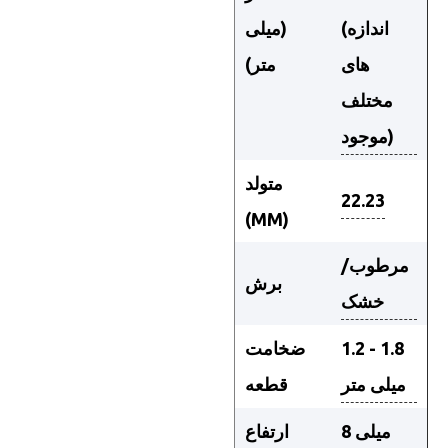
(اندازه
(میلی
های
متر)
مختلف
موجود)
متولد
22.23
(MM)
مرطوب/
برش
خشک
1.2 - 1.8
ضخامت
میلی متر
قطعه
8 میلی
ارتفاع