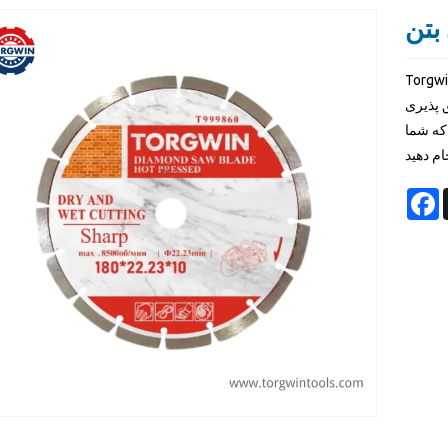
بتن
لید تیغه های اره الماس با کیفیت بالا ، عملکرد برتر و
ق پذیری
که شما
ام دهید
F