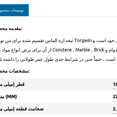
توضیحات محصو
مقدمه محصول:
تیغه اره الماس تقسیم شده برای بتن توسط Torgwin دارای دانه های الماس درجه صنعتی تعبیه شده در بخش های
از آن برای برش انواع مواد مانند Conctere ، Marble ، Brick و غیره استفاده می کند. این تیغه تحت فشار 
مشخصات محصول:
1
قطر (میلی مت
2
متولد (MM)
2
ضخامت قطعه (میلی مت