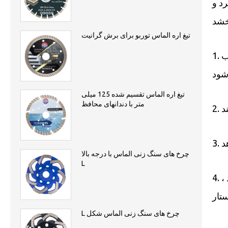
د و
تیغ اره الماس توربو برای برش گرانیت
1. راندمان خنک کننده: شکاف های قطعه ای از تیغه اره الماس باعث ایجاد جریان هوا ، خنک کردن تیغه و جلوگیری از پیچ و تاب
تیغ اره الماس تقسیم شده 125 میلی
متر با دندانهای محافظ
چرخ های سنگ زنی الماس با درجه بالا
L
4. سازگاری: به طور خاص برای مقابله با مواد سخت و ساینده ساخته شده است ، این تیغه به طور مداوم عملکرد خوبی دارد ،
L چرخ های سنگ زنی الماس شکل