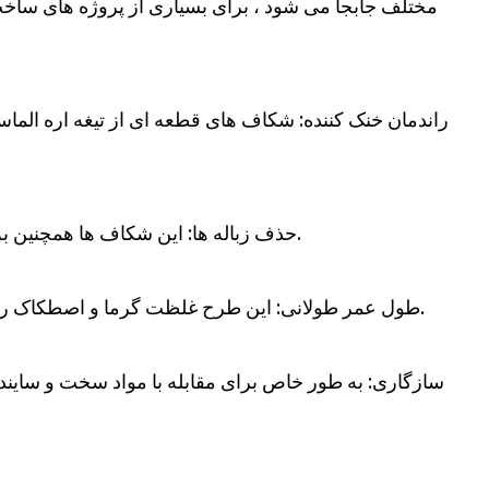
مختلف جابجا می شود ، برای بسیاری از پروژه های ساخ
2. حذف زباله ها: این شکاف ها همچنین به اخراج زباله ها ، بهبود سرعت برش و راندمان کلی کمک می کند.
3. طول عمر طولانی: این طرح غلظت گرما و اصطکاک را به حداقل می رساند و عمر تیغه را تا حد زیادی گسترش می دهد.