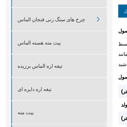
ل

چرخ های سنگ زنی فنجان الماس
بیت مته هسته الماس
 خود است و
داغ برای دوام و
تیغه اره الماس برزیده
تیغه اره دایره ای
ر)
بیت مته
ر)