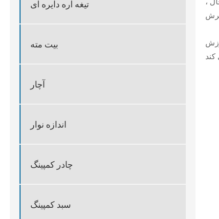
ل ،
تیغه اره دایره ای
ارزش
بیت مته
آچار
اندازه نوار
چادر کمپینگ
سبد کمپینگ