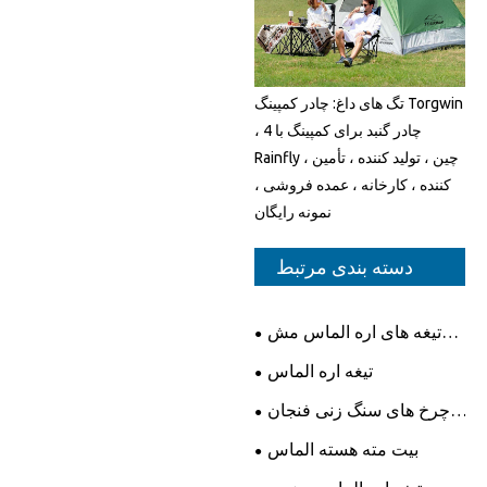
تگ های داغ: چادر کمپینگ Torgwin
، 4 چادر گنبد برای کمپینگ با
Rainfly ، چین ، تولید کننده ، تأمین
کننده ، کارخانه ، عمده فروشی ،
نمونه رایگان
دسته بندی مرتبط
تیغه های اره الماس مش
ایکس
تیغه اره الماس
چرخ های سنگ زنی فنجان
الماس
بیت مته هسته الماس