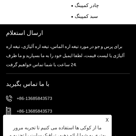
چادر کمپینگ
سبد کمپینگ
ارسال استعلام
برای پرس و جو در مورد تیغه اره الماس، تیغه اره آلیاژی، تیغه اره
آلیاژی یا لیست قیمت، لطفا ایمیل خود را به ما بسپارید و ما ظرف
24 ساعت با شما تماس خواهیم گرفت.
با ما تماس بگیرید
+86-13685843573
+86-13685843573
X
Sales02@nbtg-tools.com
ما از کوکی ها استفاده می کنیم تا تجربه مرور
بهتری به شما ارائه دهیم، ترافیک سایت را تجزیه و