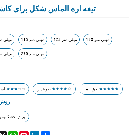
v تیغه اره الماس شکل برای کا
150 میلی متر
125 میلی متر
115 میلی متر
105 میلی م
230 میلی متر
180 میلی م
حق بیمه
طرفدار
است
روش
برش خشک/مر
acebook
X
WhatsApp
Pinterest
LinkedIn
Share