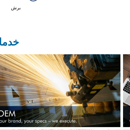
برش
خدما