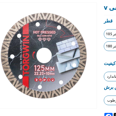
شی
قطر
تر
تر
کیفیت
اندارد
 برش
طوب
F